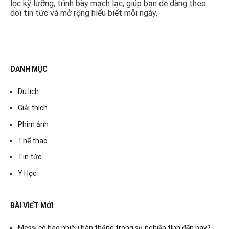
lọc kỹ lưỡng, trình bày mạch lạc, giúp bạn dễ dàng theo
dõi tin tức và mở rộng hiểu biết mỗi ngày.
DANH MỤC
Du lịch
Giải thích
Phim ảnh
Thể thao
Tin tức
Y Học
BÀI VIẾT MỚI
Messi có bao nhiêu bàn thắng trong sự nghiệp tính đến nay?