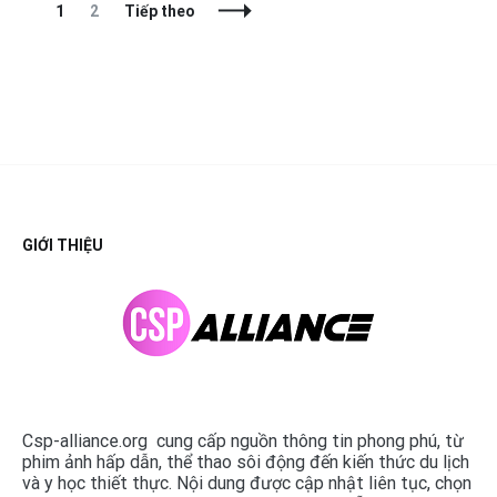
Chuyển
Trang
Trang
1
2
Tiếp theo
bài
GIỚI THIỆU
Csp-alliance.org cung cấp nguồn thông tin phong phú, từ
phim ảnh hấp dẫn, thể thao sôi động đến kiến thức du lịch
và y học thiết thực. Nội dung được cập nhật liên tục, chọn