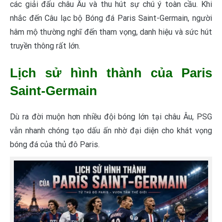
các giải đấu châu Âu và thu hút sự chú ý toàn cầu. Khi
nhắc đến Câu lạc bộ Bóng đá Paris Saint-Germain, người
hâm mộ thường nghĩ đến tham vọng, danh hiệu và sức hút
truyền thông rất lớn.
Lịch sử hình thành của Paris
Saint-Germain
Dù ra đời muộn hơn nhiều đội bóng lớn tại châu Âu, PSG
vẫn nhanh chóng tạo dấu ấn nhờ đại diện cho khát vọng
bóng đá của thủ đô Paris.