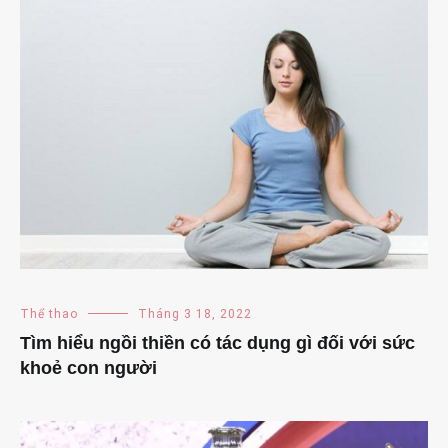
Thể thao
Tháng 3 18, 2022
Tìm hiểu ngồi thiền có tác dụng gì đối với sức
khoẻ con người