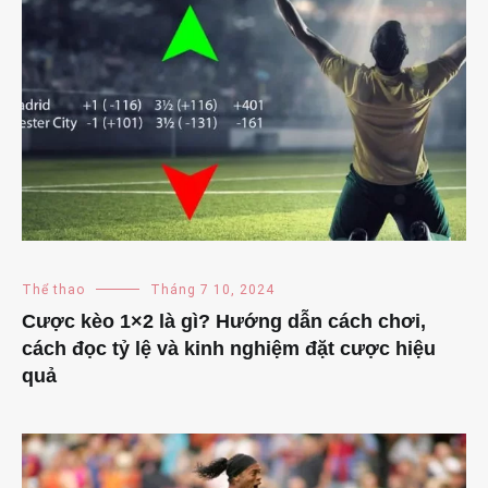
Thể thao
Tháng 7 10, 2024
Cược kèo 1×2 là gì? Hướng dẫn cách chơi,
cách đọc tỷ lệ và kinh nghiệm đặt cược hiệu
quả