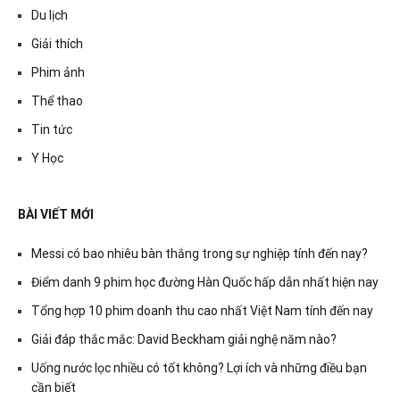
Du lịch
Giải thích
Phim ảnh
Thể thao
Tin tức
Y Học
BÀI VIẾT MỚI
Messi có bao nhiêu bàn thắng trong sự nghiệp tính đến nay?
Điểm danh 9 phim học đường Hàn Quốc hấp dẫn nhất hiện nay
Tổng hợp 10 phim doanh thu cao nhất Việt Nam tính đến nay
Giải đáp thắc mắc: David Beckham giải nghệ năm nào?
Uống nước lọc nhiều có tốt không? Lợi ích và những điều bạn
cần biết