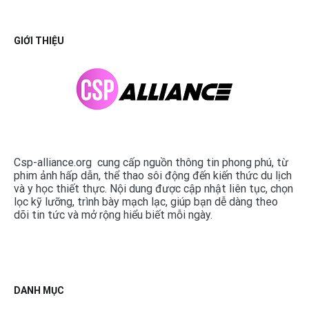
GIỚI THIỆU
Csp-alliance.org cung cấp nguồn thông tin phong phú, từ
phim ảnh hấp dẫn, thể thao sôi động đến kiến thức du lịch
và y học thiết thực. Nội dung được cập nhật liên tục, chọn
lọc kỹ lưỡng, trình bày mạch lạc, giúp bạn dễ dàng theo
dõi tin tức và mở rộng hiểu biết mỗi ngày.
DANH MỤC