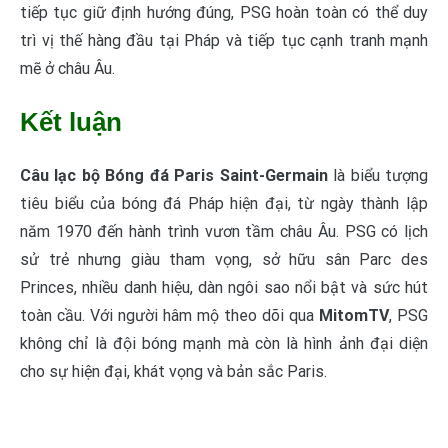
tiếp tục giữ định hướng đúng, PSG hoàn toàn có thể duy
trì vị thế hàng đầu tại Pháp và tiếp tục cạnh tranh mạnh
mẽ ở châu Âu.
Kết luận
Câu lạc bộ Bóng đá Paris Saint-Germain
là biểu tượng
tiêu biểu của bóng đá Pháp hiện đại, từ ngày thành lập
năm 1970 đến hành trình vươn tầm châu Âu. PSG có lịch
sử trẻ nhưng giàu tham vọng, sở hữu sân Parc des
Princes, nhiều danh hiệu, dàn ngôi sao nổi bật và sức hút
toàn cầu. Với người hâm mộ theo dõi qua
MitomTV
, PSG
không chỉ là đội bóng mạnh mà còn là hình ảnh đại diện
cho sự hiện đại, khát vọng và bản sắc Paris.