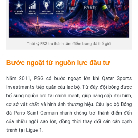
Thời kỳ PSG trở thành tâm điểm bóng đá thế giới
Bước ngoặt từ nguồn lực đầu tư
Năm 2011, PSG có bước ngoặt lớn khi Qatar Sports
Investments tiếp quản câu lạc bộ. Từ đây, đội bóng được
bổ sung nguồn lực tài chính mạnh, giúp nâng cấp đội hình,
cơ sở vật chất và hình ảnh thương hiệu. Câu lạc bộ Bóng
đá Paris Saint-Germain nhanh chóng trở thành điểm đến
của nhiều ngôi sao lớn, đồng thời thay đổi cán cân cạnh
tranh tại Ligue 1.