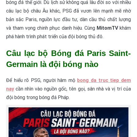
bóng đá thế giới. Dù lịch sử không quá lâu đời so với nhiều
câu lạc bộ châu Âu khác, PSG đã vươn lên mạnh mẽ nhờ
bản sắc Paris, nguồn lực đầu tư, dàn cầu thủ chất lượng
và tham vọng chinh phục danh hiệu. Cùng
MitomTV
khám
phá hành trình phát triển của đội bóng thủ đô.
Câu lạc bộ Bóng đá Paris Saint-
Germain là đội bóng nào
Để hiểu rõ PSG, người hâm mộ
bong da truc tiep dem
nay
cần nhìn vào nguồn gốc, tên gọi, sân nhà và vị trí của
đội bóng trong bóng đá Pháp.