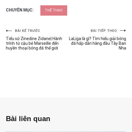
CHUYÊN MỤC:
THỂ THAO
BÀI KẾ TRƯỚC
BÀI TIẾP THEO
Điều
Tiểu sử Zinedine Zidane| Hành
LaLiga là gì? Tìm hiểu giải bóng
hướng
trình từ cậu bé Marseille đến
đá hấp dẫn hàng đầu Tây Ban
huyền thoại bóng đá thế giới
Nha
bài
viết
Bài liên quan