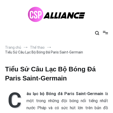
Chuyển
tới
nội
dung
Trang chủ
Thể thao
Tiểu Sử Câu Lạc Bộ Bóng Đá Paris Saint-Germain
Tiểu Sử Câu Lạc Bộ Bóng Đá
Paris Saint-Germain
C
âu lạc bộ Bóng đá Paris Saint-Germain
là
một trong những đội bóng nổi tiếng nhất
nước Pháp và có sức hút lớn trên bản đồ