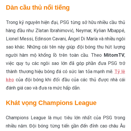
Dàn cầu thủ nổi tiếng
Trong kỷ nguyên hiện đại, PSG từng sở hữu nhiều cầu thủ
hàng đầu như Zlatan Ibrahimović, Neymar, Kylian Mbappé,
Lionel Messi, Edinson Cavani, Ángel Di María và nhiều ngôi
sao khác. Những cái tên này giúp đội bóng thu hút lượng
người hâm mộ khổng lồ trên toàn cầu. Theo
MitomTV
,
việc quy tụ các ngôi sao lớn đã góp phần đưa PSG trở
thành thương hiệu bóng đá có sức lan tỏa mạnh mẽ.
Tỷ lệ
kèo
của đội bóng khi đối đầu của các thủ được nhà cái
đánh giá cao và đưa ra mức hấp dẫn.
Khát vọng Champions League
Champions League là mục tiêu lớn nhất của PSG trong
nhiều năm. Đội bóng từng tiến gần đến đỉnh cao châu Âu