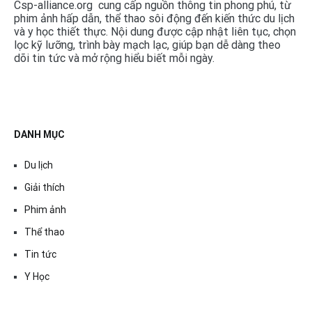
Csp-alliance.org cung cấp nguồn thông tin phong phú, từ
phim ảnh hấp dẫn, thể thao sôi động đến kiến thức du lịch
và y học thiết thực. Nội dung được cập nhật liên tục, chọn
lọc kỹ lưỡng, trình bày mạch lạc, giúp bạn dễ dàng theo
dõi tin tức và mở rộng hiểu biết mỗi ngày.
DANH MỤC
Du lịch
Giải thích
Phim ảnh
Thể thao
Tin tức
Y Học