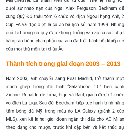
Manchester. Là thành viên ưu tú của “Thế hệ vàng 92”
dưới sự nhào nặn của Ngài Alex Ferguson, Beckham đã
cùng Quỷ Đỏ thâu tóm 6 chức vô địch Ngoại hạng Anh, 2
Cúp FA và đặc biệt là cú ăn ba lịch sử năm 1999. Những
quả tạt bóng có quỹ đạo không tưởng và các cú sút phạt
hàng rào bằng chân phải của anh đã trở thành nỗi khiếp sợ
của mọi thủ môn tại châu Âu.
Thành tích trong giai đoạn 2003 – 2013
Năm 2003, anh chuyển sang Real Madrid, trở thành một
mảnh ghép trong đội hình “Galacticos 1.0” bên cạnh
Zidane, Ronaldo de Lima, Figo và Raul, giành được 1 chức
vô địch La Liga. Sau đó, Beckham tiếp tục hành trình nâng
tầm bóng đá Mỹ trong màu áo LA Galaxy (giành 2 cúp
MLS), xen kẽ là hai giai đoạn ngắn thi đấu cho AC Milan
theo dạng cho mượn, trước khi cập bến và kết thúc sự