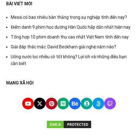
BÀI VIẾT MỚI
Messi có bao nhiêu bàn thắng trong sự nghiệp tính đến nay?
Điểm danh 9 phim học đường Hàn Quốc hấp dẫn nhất hiện nay
Tổng hợp 10 phim doanh thu cao nhất Việt Nam tính đến nay
Giải đáp thắc mắc: David Beckham giải nghệ năm nào?
Uống nước lọc nhiều có tốt không? Lợi ích và những điều bạn
cần biết
MẠNG XÃ HỘI