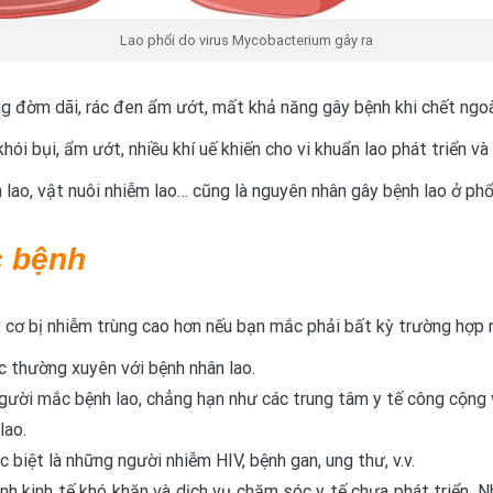
Lao phổi do virus Mycobacterium gây ra
g đờm dãi, rác đen ẩm ướt, mất khả năng gây bệnh khi chết ngoài
i bụi, ẩm ướt, nhiều khí uế khiến cho vi khuẩn lao phát triển và
 lao, vật nuôi nhiễm lao… cũng là nguyên nhân gây bệnh lao ở phổ
c bệnh
 cơ bị nhiễm trùng cao hơn nếu bạn mắc phải bất kỳ trường hợp 
c thường xuyên với bệnh nhân lao.
gười mắc bệnh lao, chẳng hạn như các trung tâm y tế công cộng v
lao.
biệt là những người nhiễm HIV, bệnh gan, ung thư, v.v.
h kinh tế khó khăn và dịch vụ chăm sóc y tế chưa phát triển. 