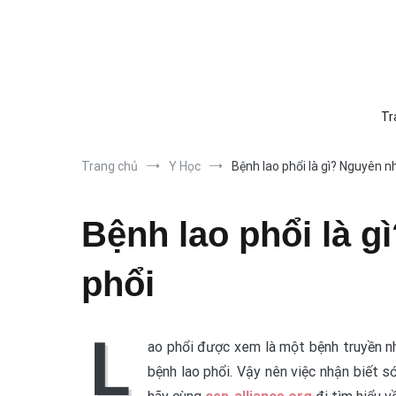
Chuyển
Trang chủ
Phim ảnh
Thể thao
Giải thích
Du l
tới
nội
dung
Tr
Trang chủ
Y Học
Bệnh lao phổi là gì? Nguyên n
Bệnh lao phổi là g
phổi
L
ao phổi được xem là một bệnh truyền nh
bệnh lao phổi. Vậy nên việc nhận biết 