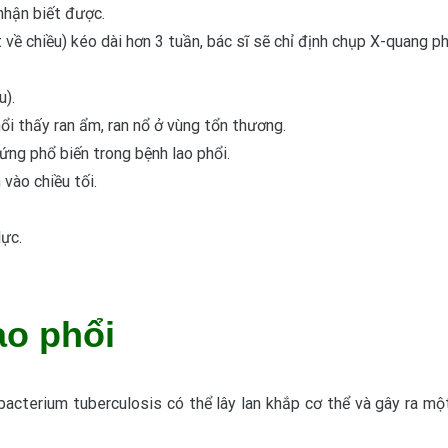
 nhận biết được.
 về chiều) kéo dài hơn 3 tuần, bác sĩ sẽ chỉ định chụp X-quang p
u).
i thấy ran ẩm, ran nổ ở vùng tổn thương.
ứng phổ biến trong bệnh lao phổi.
vào chiều tối.
ực.
ao phổi
bacterium tuberculosis có thể lây lan khắp cơ thể và gây ra m