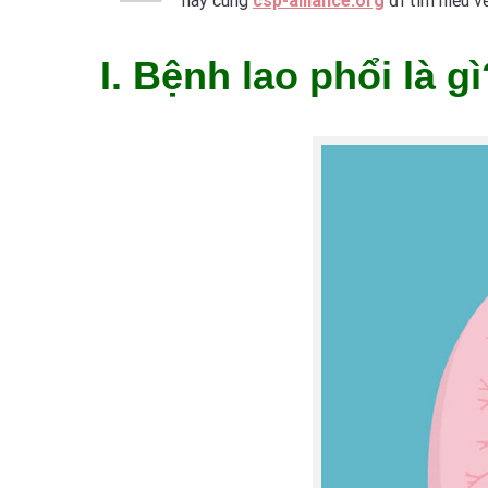
hãy cùng
csp-alliance.org
đi tìm hiểu v
I. Bệnh lao phổi là gì