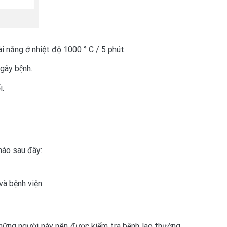
 nắng ở nhiệt độ 1000 ° C / 5 phút.
 gây bệnh.
i.
nào sau đây:
à bệnh viện.
Những người này nên được kiểm tra bệnh lao thường