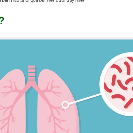
ề bệnh lao phổi qua bài viết dưới đây nhé!
?