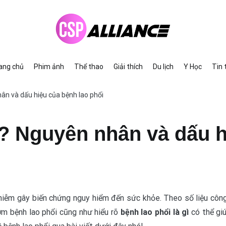
ịch
Y Học
Tin tức
ang chủ
Phim ảnh
Thể thao
Giải thích
Du lịch
Y Học
Tin 
hân và dấu hiệu của bệnh lao phổi
ì? Nguyên nhân và dấu h
iễm gây biến chứng nguy hiểm đến sức khỏe. Theo số liệu công 
sớm bệnh lao phổi cũng như hiểu rõ
bệnh lao phổi là gì
có thể gi